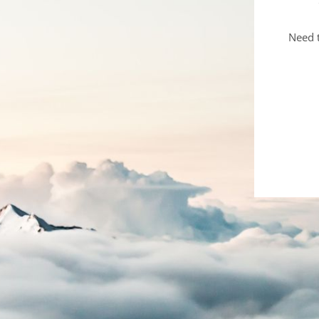
Need t